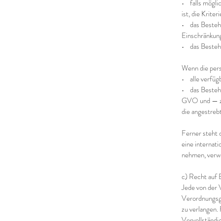
• falls mögli
ist, die Krite
• das Bestehe
Einschränkung
• das Besteh
Wenn die per
• alle verfüg
• das Bestehe
GVO und — zum
die angestreb
Ferner steht 
eine internat
nehmen, verwe
c) Recht auf
Jede von der 
Verordnungsge
zu verlangen.
Vervollständi