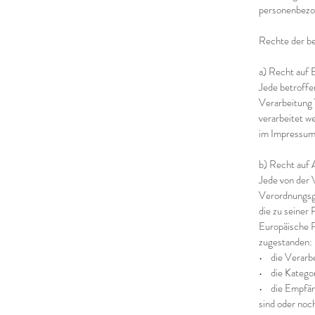
personenbezog
Rechte der b
a) Recht auf
Jede betroffe
Verarbeitung 
verarbeitet w
im Impressum
b) Recht auf
Jede von der 
Verordnungsge
die zu seiner
Europäische R
zugestanden:
• die Verarb
• die Kategor
• die Empfän
sind oder noc