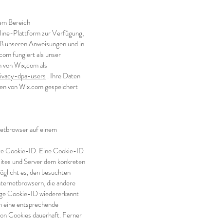
dem Bereich
nline-Plattform zur Verfügung,
äß unseren Anweisungen und in
com fungiert als unser
 von Wix,com als
rivacy-dpa-users
. Ihre Daten
en von Wix.com gespeichert
netbrowser auf einem
nte Cookie-ID. Eine Cookie-ID
sites und Server dem konkreten
öglicht es, den besuchten
nternetbrowsern, die andere
tige Cookie-ID wiedererkannt
ch eine entsprechende
von Cookies dauerhaft. Ferner