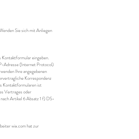
Wenden Sie sich mit Anliegen
as Kontaktformular eingeben.
P-Adresse (Internet Protocol)
erwenden Ihre angegebenen
orvertragliche Korrespondenz
s Kontaktformularen ist
es Vertrages oder
nach Artikel 6 Absatz 1 f) DS-
beiter wix.com hat zur