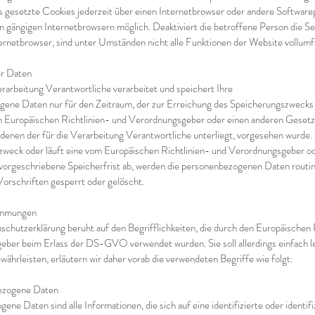
s gesetzte Cookies jederzeit über einen Internetbrowser oder andere Softwa
llen gängigen Internetbrowsern möglich. Deaktiviert die betroffene Person die 
ernetbrowser, sind unter Umständen nicht alle Funktionen der Website vollumfä
er Daten
erarbeitung Verantwortliche verarbeitet und speichert Ihre
ene Daten nur für den Zeitraum, der zur Erreichung des Speicherungszwecks e
n Europäischen Richtlinien- und Verordnungsgeber oder einen anderen Geset
 denen der für die Verarbeitung Verantwortliche unterliegt, vorgesehen wurde. 
weck oder läuft eine vom Europäischen Richtlinien- und Verordnungsgeber o
orgeschriebene Speicherfrist ab, werden die personenbezogenen Daten rout
Vorschriften gesperrt oder gelöscht.
immungen
chutzerklärung beruht auf den Begrifflichkeiten, die durch den Europäischen 
ber beim Erlass der DS-GVO verwendet wurden. Sie soll allerdings einfach les
ährleisten, erläutern wir daher vorab die verwendeten Begriffe wie folgt:
ezogene Daten
ne Daten sind alle Informationen, die sich auf eine identifizierte oder identif