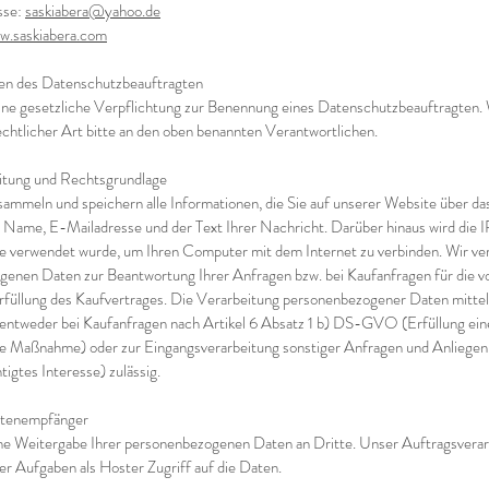
sse:
saskiabera@yahoo.de
w.saskiabera.com
en des Datenschutzbeauftragten
ine gesetzliche Verpflichtung zur Benennung eines Datenschutzbeauftragten. 
chtlicher Art bitte an den oben benannten Verantwortlichen.
itung und Rechtsgrundlage
 sammeln und speichern alle Informationen, die Sie auf unserer Website über d
Name, E-Mailadresse und der Text Ihrer Nachricht. Darüber hinaus wird die I
he verwendet wurde, um Ihren Computer mit dem Internet zu verbinden. Wir v
enen Daten zur Beantwortung Ihrer Anfragen bzw. bei Kaufanfragen für die v
Erfüllung des Kaufvertrages. Die Verarbeitung personenbezogener Daten mittel
 entweder bei Kaufanfragen nach Artikel 6 Absatz 1 b) DS-GVO (Erfüllung ein
he Maßnahme) oder zur Eingangsverarbeitung sonstiger Anfragen und Anliegen 
gtes Interesse) zulässig.
atenempfänger
ine Weitergabe Ihrer personenbezogenen Daten an Dritte. Unser Auftragsverar
ner Aufgaben als Hoster Zugriff auf die Daten.