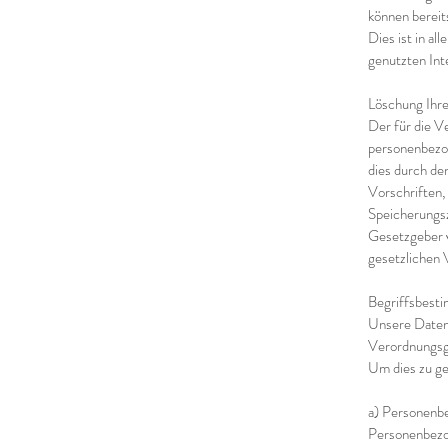
können bereit
Dies ist in a
genutzten Int
Löschung Ihr
Der für die V
personenbezog
dies durch de
Vorschriften,
Speicherungsz
Gesetzgeber v
gesetzlichen 
Begriffsbest
Unsere Datens
Verordnungsge
Um dies zu gew
a) Personenb
Personenbezoge