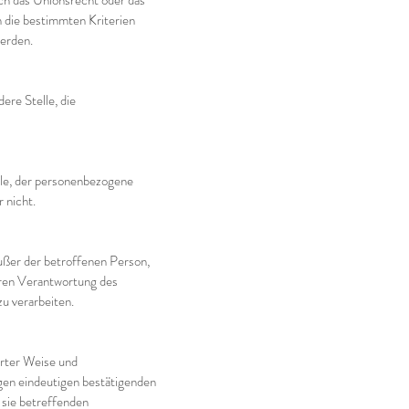
ch das Unionsrecht oder das
 die bestimmten Kriterien
erden.
ere Stelle, die
elle, der personenbezogene
 nicht.
außer der betroffenen Person,
aren Verantwortung des
u verarbeiten.
ierter Weise und
gen eindeutigen bestätigenden
 sie betreffenden