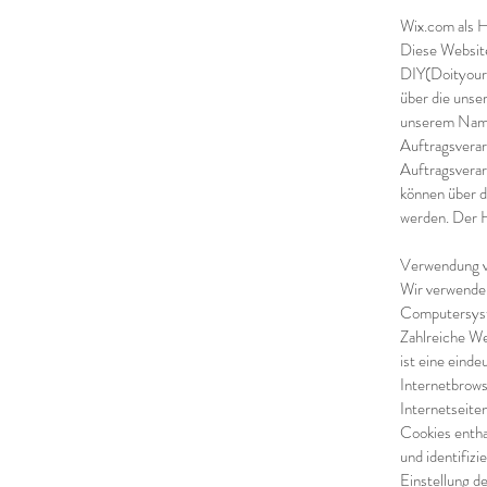
Wix.com als H
Diese Website
DIY(Doityours
über die unse
unserem Namen
Auftragsverar
Auftragsverar
können über 
werden. Der H
Verwendung v
Wir verwenden
Computersyst
Zahlreiche We
ist eine eind
Internetbrows
Internetseite
Cookies entha
und identifiz
Einstellung d