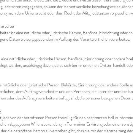
enen Daten entscheidet. Sind die Zwecke und Mittel dieser Verarbeitung dur
gliedstaaten vorgegeben, so kann der Verantwortliche beziehungsweise können
nung nach dem Unionsrecht oder dem Recht der Mitgliedstaaten vorgesehen w
rarbeiter
eiter ist eine natürliche oder juristische Person, Behörde, Einrichtung oder and
gene Daten weisungsgebunden im Auftrag des Verantwortlichen verarbeitet.
 eine natürliche oder juristische Person, Behörde, Einrichtung oder andere St
legt werden, unabhängig davon, ob es sich bei ihr um einen Dritten handelt oder
ne natürliche oder juristische Person, Behörde, Einrichtung oder andere Stelle 
tlichen, dem Auftragsverarbeiter und den Personen, die unter der unmittelb
hen oder des Auftragsverarbeiters befugt sind, die personenbezogenen Daten z
g
st jede von der betroffenen Person freiwillig für den bestimmten Fall in inform
dlich abgegebene Willensbekundung in Form einer Erklärung oder einer sonsti
 der die betroffene Person zu verstehen gibt, dass sie mit der Verarbeitung der