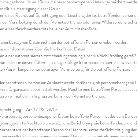
ch die geplante Dauer, für die die personenbezogenen Daten gespeichert werden,
rien für die Festlegung dieser Dauer
n eines Rechts auf Berichtigung oder Löschung der sie betreffenden person
 der Verarbeitung durch den Verantwortlichen oder eines Widerspruchsrecht
en eines Beschwerderechts bei einer Aufsichtsbehörde
sonenbezogenen Daten nicht bei der betroffenen Person erhoben werden:
baren Informationen über die Herkunft der Daten
n einer automatisierten Entscheidungsfindung einschließlich Profiling gemäß
indest in diesen Fällen — aussagekräftige Informationen über die involvierte
ten Auswirkungen einer derartigen Verarbeitung für die betroffene Person.
der betroffenen Person ein Auskunftsrecht darüber zu, ob personenbezogene Da
ionale Organisation übermittelt werden. Möchte eine betroffene Person dieses
isen wir auf die im Impressum benannten Verantwortlichen.
 Berichtigung – Art. 17 DS-GVO
Verarbeitung personenbezogener Daten betroffene Person hat das vom Europä
ber gewährte Recht, die unverzügliche Berichtigung sie betreffender unrich
 Ferner steht der betroffenen Person das Recht zu, unter Berücksichtigung der
gung unvollständiger personenbezogener Daten — auch mittels einer ergänzend