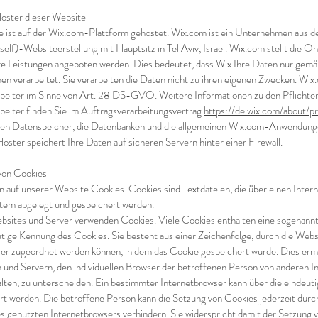
oster dieser Website
 ist auf der Wix.com-Plattform gehostet. Wix.com ist ein Unternehmen aus 
elf)-Websiteerstellung mit Hauptsitz in Tel Aviv, Israel. Wix.com stellt die O
re Leistungen angeboten werden. Dies bedeutet, dass Wix Ihre Daten nur gem
 verarbeitet. Sie verarbeiten die Daten nicht zu ihren eigenen Zwecken. Wix.
beiter im Sinne von Art. 28 DS-GVO. Weitere Informationen zu den Pflichten
beiter finden Sie im Auftragsverarbeitungsvertrag
https://de.wix.com/about/p
den Datenspeicher, die Datenbanken und die allgemeinen Wix.com-Anwendung
oster speichert Ihre Daten auf sicheren Servern hinter einer Firewall.
on Cookies
 auf unserer Website Cookies. Cookies sind Textdateien, die über einen Inter
em abgelegt und gespeichert werden.
bsites und Server verwenden Cookies. Viele Cookies enthalten eine sogenan
eutige Kennung des Cookies. Sie besteht aus einer Zeichenfolge, durch die Web
er zugeordnet werden können, in dem das Cookie gespeichert wurde. Dies erm
n und Servern, den individuellen Browser der betroffenen Person von anderen I
lten, zu unterscheiden. Ein bestimmter Internetbrowser kann über die eindeu
iert werden. Die betroffene Person kann die Setzung von Cookies jederzeit dur
es genutzten Internetbrowsers verhindern. Sie widerspricht damit der Setzung 