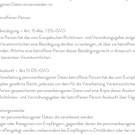
enen Daten einverstanden ist.
etroffenen Person
 Bestätigung – Art. 15 Abs. 1 DS-GVO
ne Person hat das vom Europäischen Richtlinien- und Verordnungsgeber einge
Verantwortlichen eine Bestätigung darüber zu verlangen, ob über sie betreff
erden. Möchte eine betroffene Person dieses Bestätigungsrecht in Anspruch n
 benannten Verantwortlichen.
 Auskunft – Art.15 DS-GVO
Verarbeitung personenbezogener Daten betroffene Person hat das vom Europä
ber gewährte Recht, jederzeit von dem für die Verarbeitung Verantwortlichen
 Person gespeicherten personenbezogenen Daten und eine Kopie dieser Auskunft
ichtlinien- und Verordnungsgeber der betroffenen Person Auskunft über fol
eitungszwecke
ien personenbezogener Daten, die verarbeitet werden
ger oder Kategorien von Empfängern, gegenüber denen die personenbezogene
h offengelegt werden, insbesondere bei Empfängern in Drittländern oder bei in