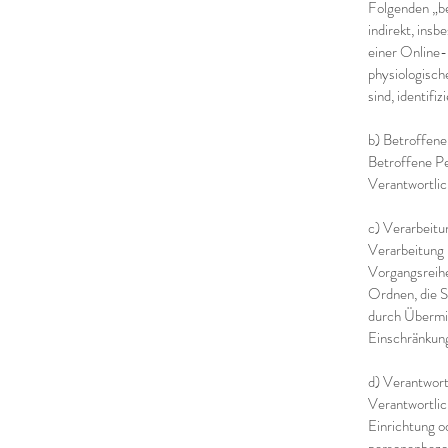
Folgenden „be
indirekt, ins
einer Online
physiologische
sind, identifi
b) Betroffene
Betroffene Pe
Verantwortlic
c) Verarbeitu
Verarbeitung 
Vorgangsreihe
Ordnen, die S
durch Übermit
Einschränkung
d) Verantwort
Verantwortlic
Einrichtung o