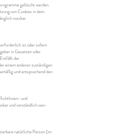
reprogramme gelöscht werden.
Setzung von Cookies in dem
nglich nutzbar.
rforderlich ist oder sofern
zgeber in Gesetzen oder
Entfällt der
der einem anderen zuständigen
inemäßig und entsprechend den
Richtlinien- und
bar und verständlich sein.
izierbare natürliche Person (im