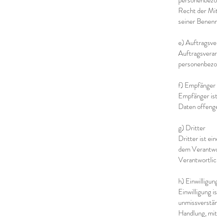
personenbezog
Recht der Mit
seiner Benen
e) Auftragsve
Auftragsverarb
personenbezo
f) Empfänger
Empfänger ist
Daten offenge
g) Dritter
Dritter ist ei
dem Verantwor
Verantwortlic
h) Einwilligun
Einwilligung i
unmissverstän
Handlung, mit