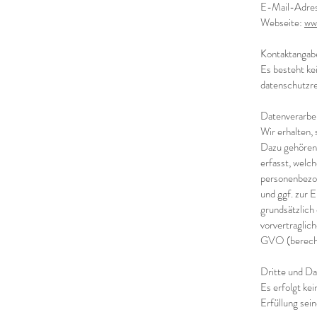
E-Mail-Adre
Webseite:
ww
Kontaktangab
Es besteht ke
datenschutzre
Datenverarbe
Wir erhalten,
Dazu gehören 
erfasst, welc
personenbezog
und ggf. zur 
grundsätzlich
vorvertraglic
GVO (berechti
Dritte und D
Es erfolgt ke
Erfüllung sei